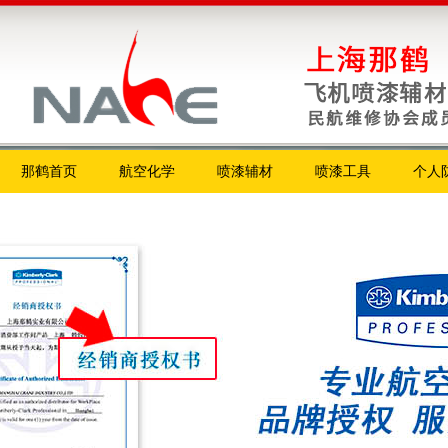
那鹤首页
航空化学
喷漆辅材
喷漆工具
个人