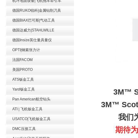
机坪地面设备|飞机拖车牵引车
德国RUKO锐科|金属钻削刀具
德国BIAX巴可斯|气动工具
德国达威力|STAHLWILLE
德国Insize英仕量具量仪
OPTI|钢索张力计
法国FACOM
美国PROTO
ATS钣金工具
Yard钣金工具
3M™ 
Pan American航空钻头
3M™ Scot
ATI | 飞机钣金工具
我们
USATCO|飞机钣金工具
期待为
DMC压接工具