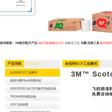
热词搜索：
3M航空航天产品
opti飞机钢索拉力计
实耐宝工具
马圈
压接工具
航空MR
Products
产品导航
金佰利KCP工业擦拭
3M™ Sco
金佰利KCP工业擦拭
德国马圈Pferd研磨耗材
AEROSPECIALTIES|航空地面设备
TRONAIR|地面设备
VPG飞机称重