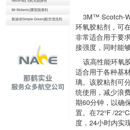
AeroFab|飞机无损探伤
Mr Mckenic|重型脱漆剂
3M™ Scotc
新波绿Simple Green|航空清洗剂
环氧胶粘剂，可
非常适合用于要
接强度，同时能
该高性能环氧
适合用于各种基
璃。该胶粘剂可分装
统使用，减少浪费
期60分钟，以确
置。在72°F /
度，24小时内实