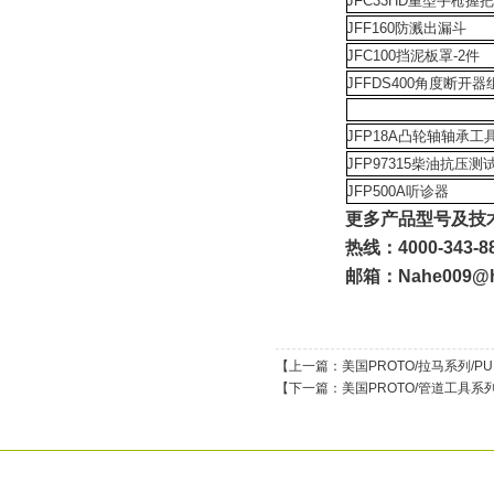
JFC33HD重型手枪握
JFF160防溅出漏斗
JFC100挡泥板罩-2件
JFFDS400角度断开器组
JFP18A凸轮轴轴承工
JFP97315柴油抗压测
JFP500A听诊器
更多产品型号及技
热线：4000-343-8
邮箱：Nahe009@h
【上一篇：
美国PROTO/拉马系列/PUL
【下一篇：
美国PROTO/管道工具系列/P