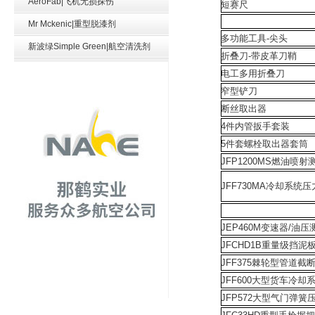
AeroFab|飞机无损探伤
短赛尺
Mr Mckenic|重型脱漆剂
多功能工具-尖头
新波绿Simple Green|航空清洗剂
折叠刀-带皮革刀鞘
电工多用折叠刀
窄型铲刀
断丝取出器
4件内管扳手套装
5件套螺栓取出器套筒
JFP1200MS燃油喷
JFF730MA冷却系统
JEP460M变速器/油
JFCHD1B重量级挡泥
JFF375棘轮型管道截
JFF600大型货车冷却
JFP572大型气门弹簧