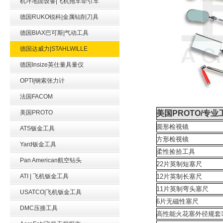
机坪地面设备|飞机拖车牵引车
德国RUKO锐科|金属钻削刀具
德国BIAX巴可斯|气动工具
德国达威力|STAHLWILLE
德国Insize英仕量具量仪
OPTI|钢索张力计
法国FACOM
美国PROTO
美国PROTO/专业工
圆形检视镜
ATS钣金工具
方形检视镜
Yard钣金工具
柔性捡拾工具
Pan American航空钻头
22片英制短塞尺
ATI | 飞机钣金工具
12片英制长塞尺
11片英制弯头塞尺
USATCO|飞机钣金工具
6片无磁性塞尺
DMC压接工具
高性能火花塞外径规套