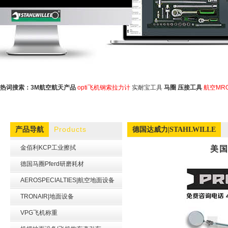
热词搜索：
3M航空航天产品
opti飞机钢索拉力计
实耐宝工具
马圈
压接工具
航空MR
Products
产品导航
德国达威力|STAHLWILLE
金佰利KCP工业擦拭
美国
德国马圈Pferd研磨耗材
AEROSPECIALTIES|航空地面设备
TRONAIR|地面设备
VPG飞机称重